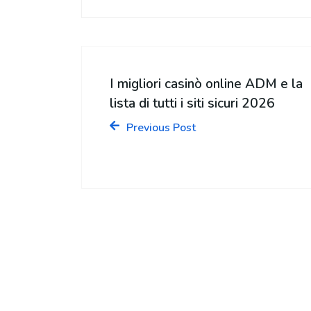
I migliori casinò online ADM e la
lista di tutti i siti sicuri 2026
Previous Post