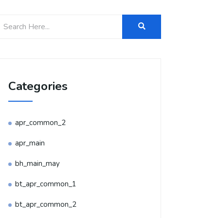
Categories
apr_common_2
apr_main
bh_main_may
bt_apr_common_1
bt_apr_common_2