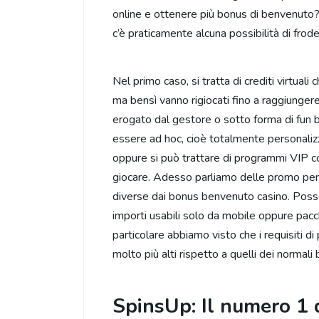
online e ottenere più bonus di benvenuto?
c’è praticamente alcuna possibilità di frod
Nel primo caso, si tratta di crediti virtu
ma bensì vanno rigiocati fino a raggiunger
erogato dal gestore o sotto forma di fun 
essere ad hoc, cioè totalmente personaliz
oppure si può trattare di programmi VIP c
giocare. Adesso parliamo delle promo pens
diverse dai bonus benvenuto casino. Posso
importi usabili solo da mobile oppure pacche
particolare abbiamo visto che i requisiti d
molto più alti rispetto a quelli dei normali
SpinsUp: Il numero 1 d