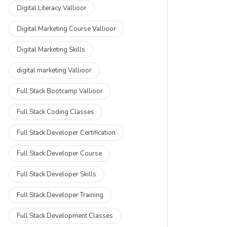
Digital Literacy Vallioor
Digital Marketing Course Vallioor
Digital Marketing Skills
digital marketing Vallioor
Full Stack Bootcamp Vallioor
Full Stack Coding Classes
Full Stack Developer Certification
Full Stack Developer Course
Full Stack Developer Skills
Full Stack Developer Training
Full Stack Development Classes