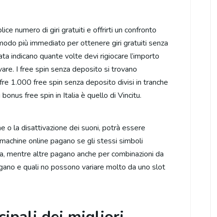
ce numero di giri gratuiti e offrirti un confronto
l modo più immediato per ottenere giri gratuiti senza
ntata indicano quante volte devi rigiocare l’importo
vare. I free spin senza deposito si trovano
fre 1.000 free spin senza deposito divisi in tranche
bonus free spin in Italia è quello di Vincitu.
ne o la disattivazione dei suoni, potrà essere
 machine online pagano se gli stessi simboli
ra, mentre altre pagano anche per combinazioni da
agano e quali no possono variare molto da uno slot
cipali dei migliori