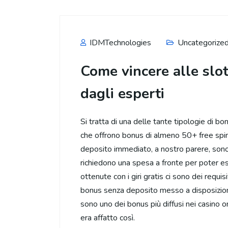
IDMTechnologies
Uncategorize
Come vincere alle slot 
dagli esperti
Si tratta di una delle tante tipologie di bo
che offrono bonus di almeno 50+ free spi
deposito immediato, a nostro parere, sono 
richiedono una spesa a fronte per poter ess
ottenute con i giri gratis ci sono dei requis
bonus senza deposito messo a disposizione 
sono uno dei bonus più diffusi nei casino o
era affatto così.