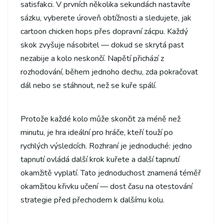
satisfakci. V prvních několika sekundách nastavíte
sázku, vyberete úroveň obtížnosti a sledujete, jak
cartoon chicken hops přes dopravní zácpu. Každý
skok zvyšuje násobitel — dokud se skrytá past
nezabije a kolo neskončí. Napětí přichází z
rozhodování, během jednoho dechu, zda pokračovat
dál nebo se stáhnout, než se kuře spálí.
Protože každé kolo může skončit za méně než
minutu, je hra ideální pro hráče, kteří touží po
rychlých výsledcích. Rozhraní je jednoduché: jedno
tapnutí ovládá další krok kuřete a další tapnutí
okamžitě vyplatí. Tato jednoduchost znamená téměř
okamžitou křivku učení — dost času na otestování
strategie před přechodem k dalšímu kolu.