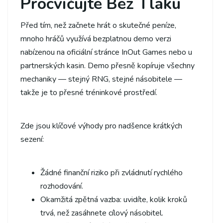
Procvičujte Bez Tlaku
Před tím, než začnete hrát o skutečné peníze,
mnoho hráčů využívá bezplatnou demo verzi
nabízenou na oficiální stránce InOut Games nebo u
partnerských kasin. Demo přesně kopíruje všechny
mechaniky — stejný RNG, stejné násobitele —
takže je to přesné tréninkové prostředí.
Zde jsou klíčové výhody pro nadšence krátkých
sezení:
Žádné finanční riziko při zvládnutí rychlého
rozhodování.
Okamžitá zpětná vazba: uvidíte, kolik kroků
trvá, než zasáhnete cílový násobitel.