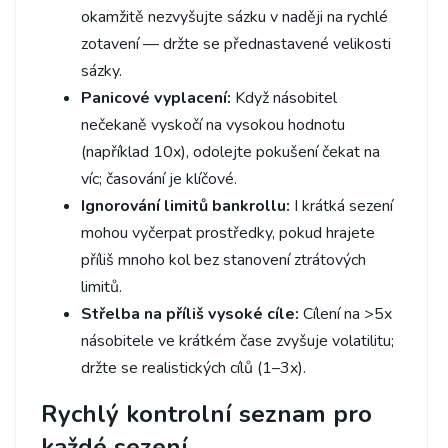
okamžitě nezvyšujte sázku v naději na rychlé
zotavení — držte se přednastavené velikosti
sázky.
Panicové vyplacení:
Když násobitel
nečekaně vyskočí na vysokou hodnotu
(například 10x), odolejte pokušení čekat na
víc; časování je klíčové.
Ignorování limitů bankrollu:
I krátká sezení
mohou vyčerpat prostředky, pokud hrajete
příliš mnoho kol bez stanovení ztrátových
limitů.
Střelba na příliš vysoké cíle:
Cílení na >5x
násobitele ve krátkém čase zvyšuje volatilitu;
držte se realistických cílů (1–3x).
Rychlý kontrolní seznam pro
každé sezení