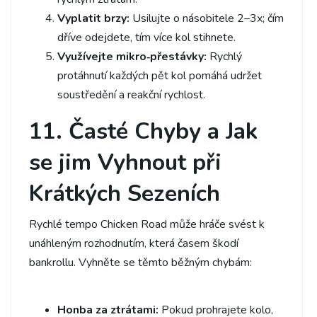
Vyplatit brzy:
Usilujte o násobitele 2–3x; čím
dříve odejdete, tím více kol stihnete.
Využívejte mikro‑přestávky:
Rychlý
protáhnutí každých pět kol pomáhá udržet
soustředění a reakční rychlost.
11. Časté Chyby a Jak
se jim Vyhnout při
Krátkých Sezeních
Rychlé tempo Chicken Road může hráče svést k
unáhleným rozhodnutím, která časem škodí
bankrollu. Vyhněte se těmto běžným chybám:
Honba za ztrátami:
Pokud prohrajete kolo,