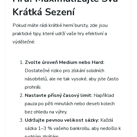
Krátká Sezení
Pokud máte rádi krátké herní bursty, zde jsou
praktické tipy, které udrží vaše hry efektivní a
výdělečné:
Zvolte úroveň Medium nebo Hard:
Dostatečné riziko pro získání solidních
násobitelů, ale ne tak vysoké, aby jste často
prohráli.
Nastavte přísný časový limit:
Například
pauza po pěti minutách nebo deseti kolech
bez ohledu na výhry.
Udržujte pevnou velikost sázky:
Každá
sázka 1–3 % vašeho bankrollu, aby nedošlo k
rychlým ztrátám.