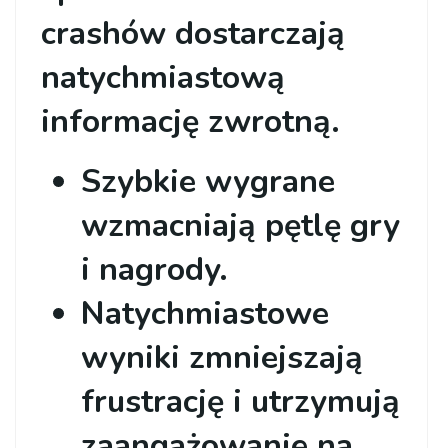
crashów dostarczają
natychmiastową
informację zwrotną.
Szybkie wygrane
wzmacniają pętlę gry
i nagrody.
Natychmiastowe
wyniki zmniejszają
frustrację i utrzymują
zaangażowanie na