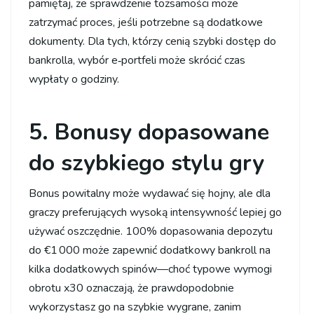
pamiętaj, że sprawdzenie tożsamości może
zatrzymać proces, jeśli potrzebne są dodatkowe
dokumenty. Dla tych, którzy cenią szybki dostęp do
bankrolla, wybór e‑portfeli może skrócić czas
wypłaty o godziny.
5. Bonusy dopasowane
do szybkiego stylu gry
Bonus powitalny może wydawać się hojny, ale dla
graczy preferujących wysoką intensywność lepiej go
używać oszczędnie. 100% dopasowania depozytu
do €1 000 może zapewnić dodatkowy bankroll na
kilka dodatkowych spinów—choć typowe wymogi
obrotu x30 oznaczają, że prawdopodobnie
wykorzystasz go na szybkie wygrane, zanim