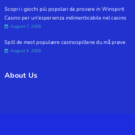
Scopri i giochi più popolari da provare in Winspirit
Casino per un'esperienza indimenticabile nel casino
August 7, 2026
Spill de mest populære casinospillene du må prøve
August 4, 2026
About Us