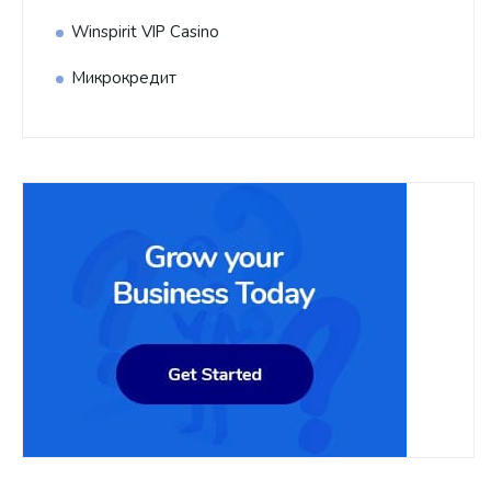
Winspirit VIP Casino
Микрокредит