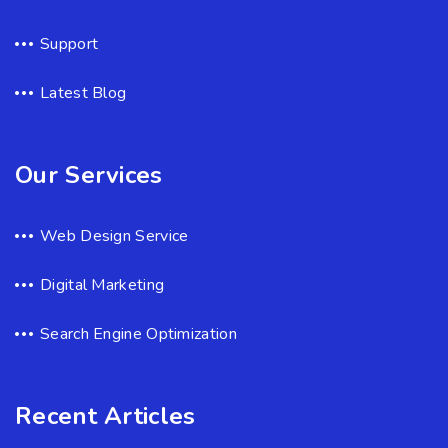
Support
Latest Blog
Our Services
Web Design Service
Digital Marketing
Search Engine Optimization
Recent Articles