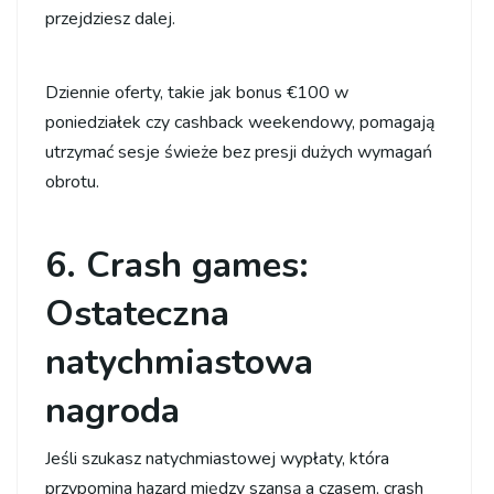
przejdziesz dalej.
Dziennie oferty, takie jak bonus €100 w
poniedziałek czy cashback weekendowy, pomagają
utrzymać sesje świeże bez presji dużych wymagań
obrotu.
6. Crash games:
Ostateczna
natychmiastowa
nagroda
Jeśli szukasz natychmiastowej wypłaty, która
przypomina hazard między szansą a czasem, crash