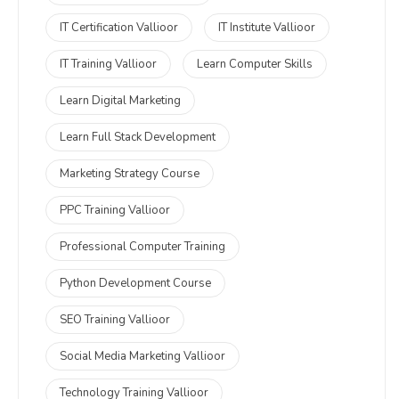
IT Certification Vallioor
IT Institute Vallioor
IT Training Vallioor
Learn Computer Skills
Learn Digital Marketing
Learn Full Stack Development
Marketing Strategy Course
PPC Training Vallioor
Professional Computer Training
Python Development Course
SEO Training Vallioor
Social Media Marketing Vallioor
Technology Training Vallioor