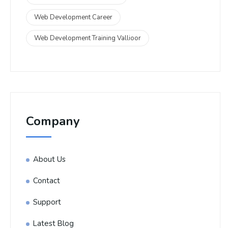
Web Development Career
Web Development Training Vallioor
Company
About Us
Contact
Support
Latest Blog