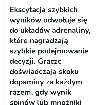
Ekscytacja szybkich
wyników odwołuje się
do układów adrenaliny,
które nagradzają
szybkie podejmowanie
decyzji. Gracze
doświadczają skoku
dopaminy za każdym
razem, gdy wynik
spinów lub mnożniki