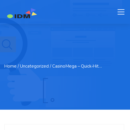
Home
/ Uncategorized / CasinoMega – Quick‑Hit…