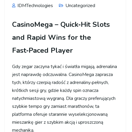
IDMTechnologies
Uncategorized
CasinoMega – Quick‑Hit Slots
and Rapid Wins for the
Fast‑Paced Player
Gdy zegar zaczyna tykać i światła migają, adrenalina
jest naprawdę odczuwalna. CasinoMega zaprasza
tych, którzy czerpią radość z adrenaliny‑pełnych,
krótkich sesji gry, gdzie każdy spin oznacza
natychmiastową wygraną. Dla graczy preferujących
szybkie tempo gry zamiast marathonów, ta
platforma oferuje starannie wyselekcjonowaną
mieszankę gier z szybkim akcją i uproszczoną
mechaniką.