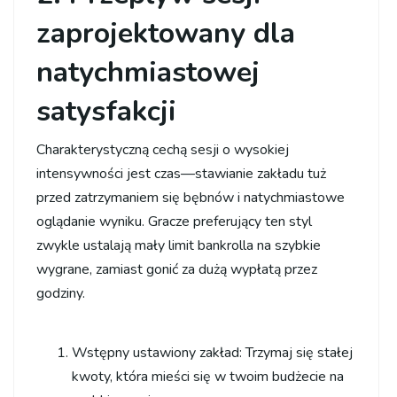
zaprojektowany dla
natychmiastowej
satysfakcji
Charakterystyczną cechą sesji o wysokiej
intensywności jest czas—stawianie zakładu tuż
przed zatrzymaniem się bębnów i natychmiastowe
oglądanie wyniku. Gracze preferujący ten styl
zwykle ustalają mały limit bankrolla na szybkie
wygrane, zamiast gonić za dużą wypłatą przez
godziny.
Wstępny ustawiony zakład: Trzymaj się stałej
kwoty, która mieści się w twoim budżecie na