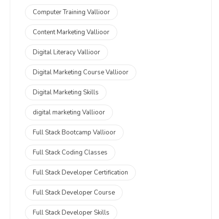
Computer Training Vallioor
Content Marketing Vallioor
Digital Literacy Vallioor
Digital Marketing Course Vallioor
Digital Marketing Skills
digital marketing Vallioor
Full Stack Bootcamp Vallioor
Full Stack Coding Classes
Full Stack Developer Certification
Full Stack Developer Course
Full Stack Developer Skills