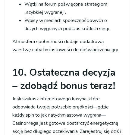
Wątki na forum poświęcone strategiom
„szybkiej wygranej”.
Wpisy w mediach społecznościowych o
dużych wygranych podczas krótkich sesji.
Atmosfera społeczności dodaje dodatkową
warstwę natychmiastowości do doświadczenia gry.
10. Ostateczna decyzja
– zdobądź bonus teraz!
Jeśli szukasz internetowego kasyna, które
odpowiada twojej potrzebie prędkości—gdzie
każdy spin to jak natychmiastowa wygrana—
CasinoMega jest gotowe dostarczyć energetyczną
akcję bez długiego oczekiwania. Zarejestruj się dziś i