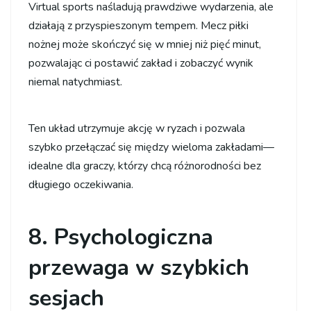
Virtual sports naśladują prawdziwe wydarzenia, ale
działają z przyspieszonym tempem. Mecz piłki
nożnej może skończyć się w mniej niż pięć minut,
pozwalając ci postawić zakład i zobaczyć wynik
niemal natychmiast.
Ten układ utrzymuje akcję w ryzach i pozwala
szybko przełączać się między wieloma zakładami—
idealne dla graczy, którzy chcą różnorodności bez
długiego oczekiwania.
8. Psychologiczna
przewaga w szybkich
sesjach