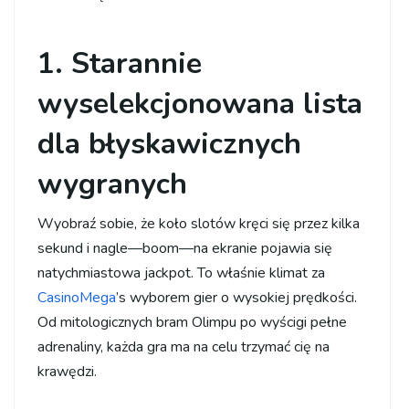
1. Starannie
wyselekcjonowana lista
dla błyskawicznych
wygranych
Wyobraź sobie, że koło slotów kręci się przez kilka
sekund i nagle—boom—na ekranie pojawia się
natychmiastowa jackpot. To właśnie klimat za
CasinoMega
’s wyborem gier o wysokiej prędkości.
Od mitologicznych bram Olimpu po wyścigi pełne
adrenaliny, każda gra ma na celu trzymać cię na
krawędzi.