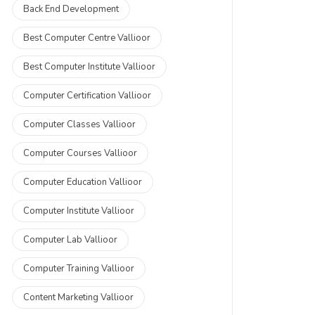
Back End Development
Best Computer Centre Vallioor
Best Computer Institute Vallioor
Computer Certification Vallioor
Computer Classes Vallioor
Computer Courses Vallioor
Computer Education Vallioor
Computer Institute Vallioor
Computer Lab Vallioor
Computer Training Vallioor
Content Marketing Vallioor