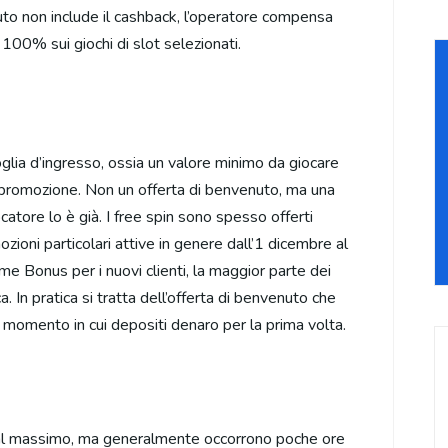
uto non include il cashback, l’operatore compensa
 100% sui giochi di slot selezionati.
ia d’ingresso, ossia un valore minimo da giocare
la promozione. Non un offerta di benvenuto, ma una
atore lo è già. I free spin sono spesso offerti
ioni particolari attive in genere dall’1 dicembre al
me Bonus per i nuovi clienti, la maggior parte dei
a. In pratica si tratta dell’offerta di benvenuto che
nel momento in cui depositi denaro per la prima volta.
e al massimo, ma generalmente occorrono poche ore