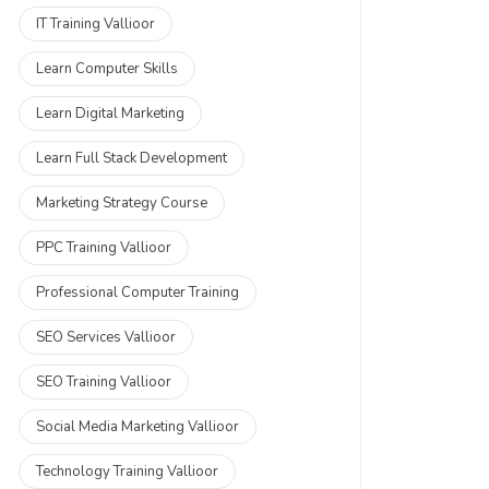
IT Training Vallioor
Learn Computer Skills
Learn Digital Marketing
Learn Full Stack Development
Marketing Strategy Course
PPC Training Vallioor
Professional Computer Training
SEO Services Vallioor
SEO Training Vallioor
Social Media Marketing Vallioor
Technology Training Vallioor