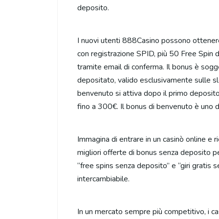
deposito.
I nuovi utenti 888Casino possono ottener
con registrazione SPID, più 50 Free Spin d
tramite email di conferma. Il bonus è sogge
depositato, valido esclusivamente sulle 
benvenuto si attiva dopo il primo deposit
fino a 300€. Il bonus di benvenuto è uno de
Immagina di entrare in un casinò online e
migliori offerte di bonus senza deposito pe
“free spins senza deposito” e “giri gratis
intercambiabile.
In un mercato sempre più competitivo, i ca