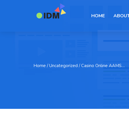
HOME
ABOUT
Home
/ Uncategorized / Casino Online AAMS…