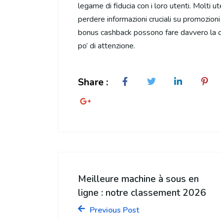
legame di fiducia con i loro utenti. Molti u
perdere informazioni cruciali su promozioni
bonus cashback possono fare davvero la dif
po’ di attenzione.
Share :
Meilleure machine à sous en
ligne : notre classement 2026
Previous Post