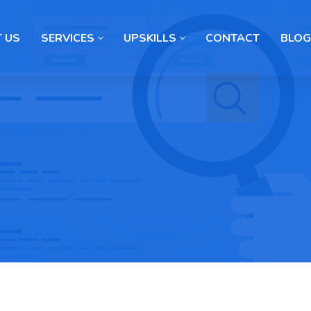
 US
SERVICES
UPSKILLS
CONTACT
BLOG