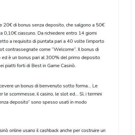
e 20€ di bonus senza deposito, che salgono a 50€
a 0,10€ ciascuno. Da richiedere entro 14 giorni
tto a requisito di puntata pari a 40 volte l’importo
slot contrassegnate come “Welcome”. Il bonus di
o ed è un bonus pari al 300% del primo deposito
i piatti forti di Best in Game Casinò.
 ricevere un bonus di benvenuto sotto forma… Le
r le scommesse, il casino, le slot ed… Sì, i termini
 senza deposito” sono spesso usati in modo
sinò online usano il cashback anche per costruire un