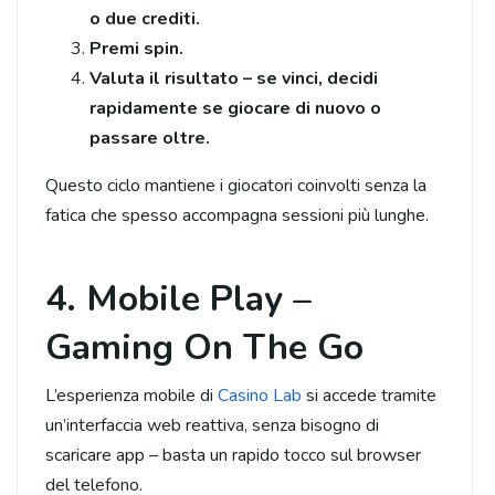
o due crediti.
Premi spin.
Valuta il risultato – se vinci, decidi
rapidamente se giocare di nuovo o
passare oltre.
Questo ciclo mantiene i giocatori coinvolti senza la
fatica che spesso accompagna sessioni più lunghe.
4. Mobile Play –
Gaming On The Go
L’esperienza mobile di
Casino Lab
si accede tramite
un’interfaccia web reattiva, senza bisogno di
scaricare app – basta un rapido tocco sul browser
del telefono.