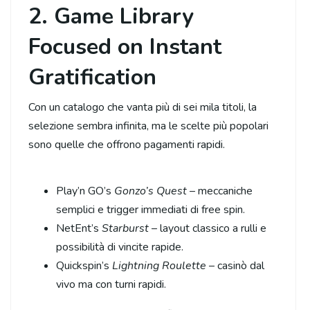
2. Game Library
Focused on Instant
Gratification
Con un catalogo che vanta più di sei mila titoli, la
selezione sembra infinita, ma le scelte più popolari
sono quelle che offrono pagamenti rapidi.
Play’n GO’s
Gonzo’s Quest
– meccaniche
semplici e trigger immediati di free spin.
NetEnt’s
Starburst
– layout classico a rulli e
possibilità di vincite rapide.
Quickspin’s
Lightning Roulette
– casinò dal
vivo ma con turni rapidi.