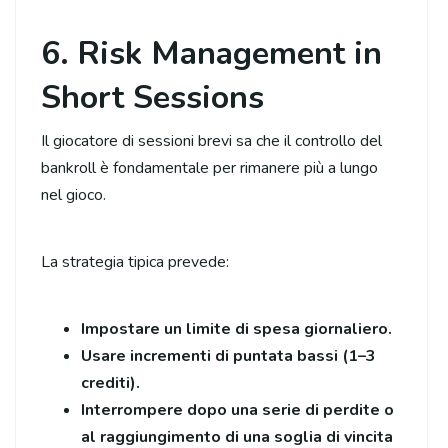
6. Risk Management in
Short Sessions
Il giocatore di sessioni brevi sa che il controllo del
bankroll è fondamentale per rimanere più a lungo
nel gioco.
La strategia tipica prevede:
Impostare un limite di spesa giornaliero.
Usare incrementi di puntata bassi (1–3
crediti).
Interrompere dopo una serie di perdite o
al raggiungimento di una soglia di vincita