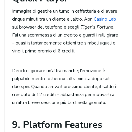
Immagina di gestire un turno in caffetteria e di avere
cinque minuti tra un cliente e l’altro. Apri
Casino Lab
sul browser del telefono e scegli
Tiger’s Fortune
.
Fai una scommessa di un credito e guardi i rulli girare
– quasi istantaneamente ottieni tre simboli uguali e
vinci il primo premio di 6 crediti.
Decidi di giocare un’altra manche; l’emozione è
palpabile mentre ottieni un’altra vincita dopo soli
due spin. Quando arriva il prossimo cliente, il saldo è
cresciuto di 12 crediti – abbastanza per motivarti a
un’altra breve sessione più tardi nella giornata.
9. Platform Features