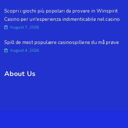
Scopri i giochi più popolari da provare in Winspirit
Casino per un'esperienza indimenticabile nel casino
August 7, 2026
Spill de mest populære casinospillene du må prøve
August 4, 2026
About Us