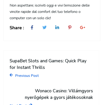
Non aspettare; iscriviti oggi e vivi l’emozione delle
vincite rapide dal comfort del tuo telefono o
computer con un solo clic!
Share :
SupaBet Slots and Games: Quick Play
for Instant Thrills
Previous Post
Wonaco Casino: Villámgyors
nyerőgépek a gyors játékosoknak