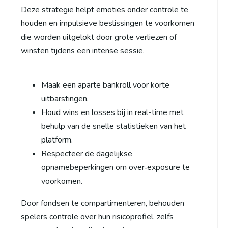
Deze strategie helpt emoties onder controle te
houden en impulsieve beslissingen te voorkomen
die worden uitgelokt door grote verliezen of
winsten tijdens een intense sessie.
Maak een aparte bankroll voor korte
uitbarstingen.
Houd wins en losses bij in real-time met
behulp van de snelle statistieken van het
platform.
Respecteer de dagelijkse
opnamebeperkingen om over‑exposure te
voorkomen.
Door fondsen te compartimenteren, behouden
spelers controle over hun risicoprofiel, zelfs