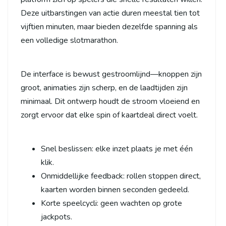
Deze uitbarstingen van actie duren meestal tien tot
vijftien minuten, maar bieden dezelfde spanning als
een volledige slotmarathon.
De interface is bewust gestroomlijnd—knoppen zijn
groot, animaties zijn scherp, en de laadtijden zijn
minimaal. Dit ontwerp houdt de stroom vloeiend en
zorgt ervoor dat elke spin of kaartdeal direct voelt.
Snel beslissen: elke inzet plaats je met één
klik.
Onmiddellijke feedback: rollen stoppen direct,
kaarten worden binnen seconden gedeeld.
Korte speelcycli: geen wachten op grote
jackpots.