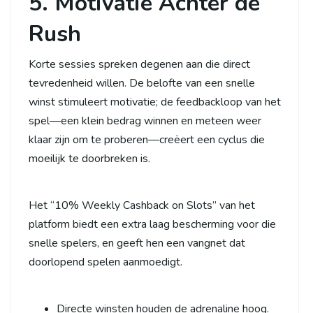
5. Motivatie Achter de
Rush
Korte sessies spreken degenen aan die direct
tevredenheid willen. De belofte van een snelle
winst stimuleert motivatie; de feedbackloop van het
spel—een klein bedrag winnen en meteen weer
klaar zijn om te proberen—creëert een cyclus die
moeilijk te doorbreken is.
Het “10% Weekly Cashback on Slots” van het
platform biedt een extra laag bescherming voor die
snelle spelers, en geeft hen een vangnet dat
doorlopend spelen aanmoedigt.
Directe winsten houden de adrenaline hoog.