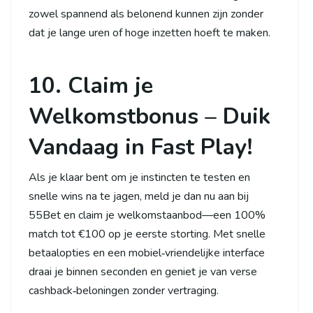
zowel spannend als belonend kunnen zijn zonder
dat je lange uren of hoge inzetten hoeft te maken.
10. Claim je
Welkomstbonus – Duik
Vandaag in Fast Play!
Als je klaar bent om je instincten te testen en
snelle wins na te jagen, meld je dan nu aan bij
55Bet en claim je welkomstaanbod—een 100%
match tot €100 op je eerste storting. Met snelle
betaalopties en een mobiel‑vriendelijke interface
draai je binnen seconden en geniet je van verse
cashback‑beloningen zonder vertraging.