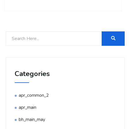
Categories
apr_common_2
apr_main
bh_main_may