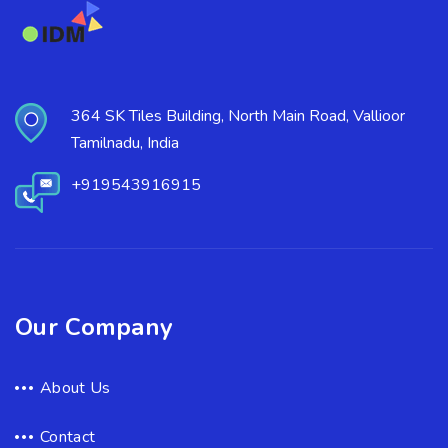
364 SK Tiles Building, North Main Road, Vallioor
Tamilnadu, India
+919543916915
Our Company
About Us
Contact