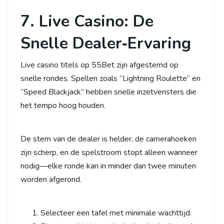
7. Live Casino: De
Snelle Dealer‑Ervaring
Live casino titels op 55Bet zijn afgestemd op
snelle rondes. Spellen zoals “Lightning Roulette” en
“Speed Blackjack” hebben snelle inzetvensters die
het tempo hoog houden.
De stem van de dealer is helder, de camerahoeken
zijn scherp, en de spelstroom stopt alleen wanneer
nodig—elke ronde kan in minder dan twee minuten
worden afgerond.
Selecteer een tafel met minimale wachttijd.